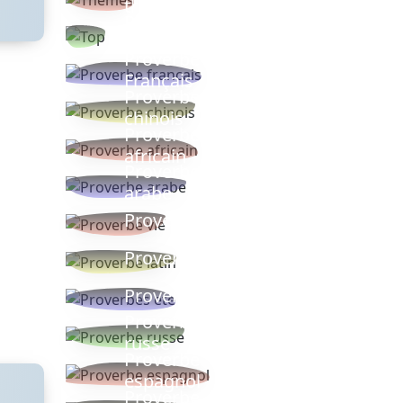
thèmes
Proverbes
populaires
Proverbe
Français
Proverbe
chinois
Proverbe
africain
Proverbe
arabe
Proverbe vie
Proverbe latin
Proverbes ete
Proverbe
russe
Proverbe
espagnol
Proverbe