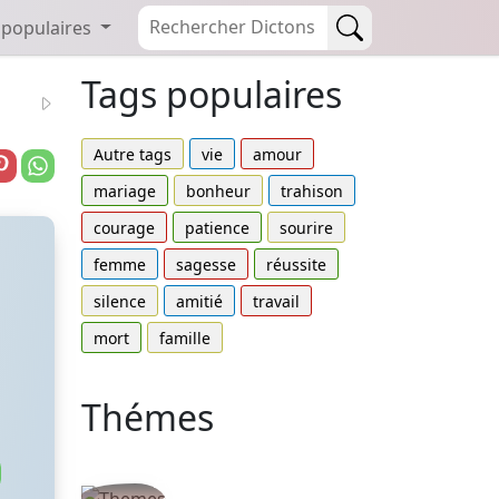
 populaires
Tags populaires
Autre tags
vie
amour
mariage
bonheur
trahison
courage
patience
sourire
femme
sagesse
réussite
silence
amitié
travail
mort
famille
Thémes
Autres