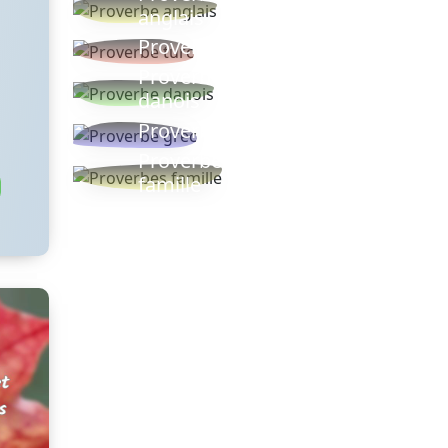
anglais
Proverbe turc
Proverbe
danois
Proverbe grec
Proverbes
famille