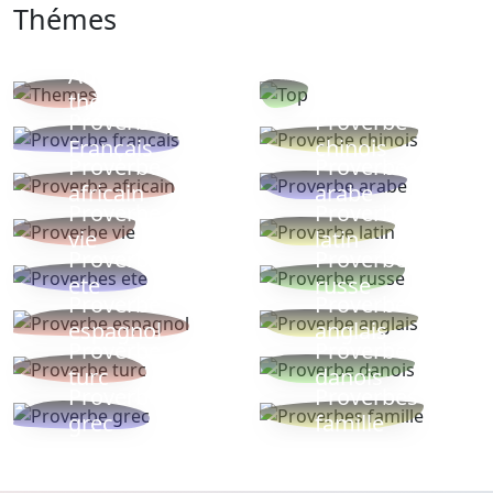
Thémes
Autres
Proverbes
thèmes
populaires
Proverbe
Proverbe
Français
chinois
Proverbe
Proverbe
africain
arabe
Proverbe
Proverbe
vie
latin
Proverbes
Proverbe
ete
russe
Proverbe
Proverbe
espagnol
anglais
Proverbe
Proverbe
turc
danois
Proverbe
Proverbes
grec
famille