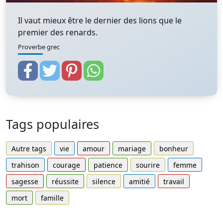
Il vaut mieux être le dernier des lions que le
premier des renards.
Proverbe grec
Tags populaires
Autre tags
vie
amour
mariage
bonheur
trahison
courage
patience
sourire
femme
sagesse
réussite
silence
amitié
travail
mort
famille