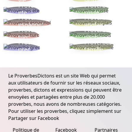
vie
latin
Proverbes
Proverbe
ete
russe
Proverbe
Proverbe
espagnol
anglais
Proverbe
Proverbe
turc
danois
Proverbe
Proverbes
grec
famille
Le ProverbesDictons est un site Web qui permet
aux utilisateurs de fournir sur les réseaux sociaux,
proverbes, dictons et expressions qui peuvent être
envoyées et partagées entre plus de 20.000
proverbes, nous avons de nombreuses catégories.
Pour utiliser les proverbes, cliquez simplement sur
Partager sur Facebook
Politique de
Facebook
Partnaires