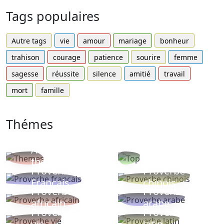
Tags populaires
Autre tags
vie
amour
mariage
bonheur
trahison
courage
patience
sourire
femme
sagesse
réussite
silence
amitié
travail
mort
famille
Thémes
Autres
Proverbes
thèmes
populaires
Proverbe
Proverbe
Français
chinois
Proverbe
Proverbe
africain
arabe
Proverbe
Proverbe