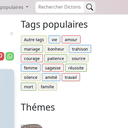
 populaires
Tags populaires
Autre tags
vie
amour
mariage
bonheur
trahison
courage
patience
sourire
femme
sagesse
réussite
silence
amitié
travail
mort
famille
Thémes
Autres