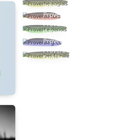
anglais
Proverbe turc
Proverbe
danois
Proverbe grec
Proverbes
famille