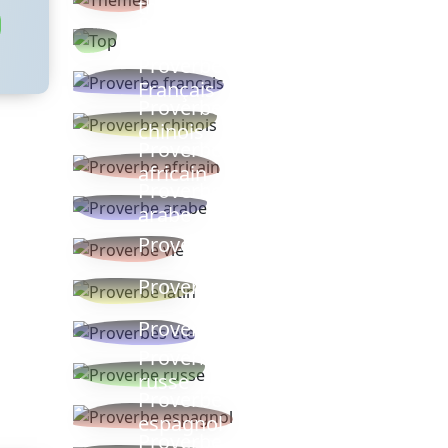
thèmes
Proverbes
populaires
Proverbe
Français
Proverbe
chinois
Proverbe
africain
Proverbe
arabe
Proverbe vie
Proverbe latin
Proverbes ete
Proverbe
russe
Proverbe
espagnol
Proverbe