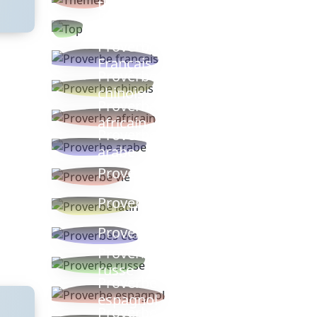
thèmes
Proverbes
populaires
Proverbe
Français
Proverbe
chinois
Proverbe
africain
Proverbe
arabe
Proverbe vie
Proverbe latin
Proverbes ete
Proverbe
russe
Proverbe
espagnol
Proverbe