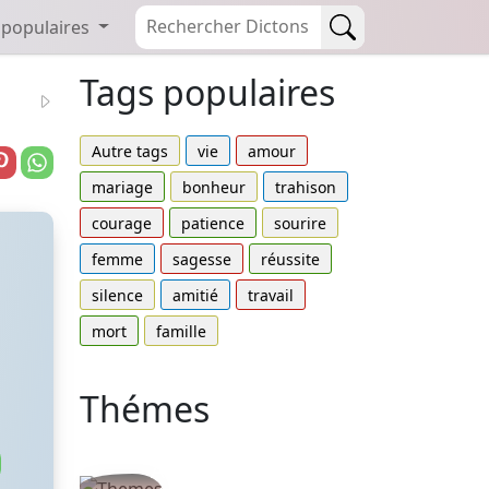
 populaires
Tags populaires
Autre tags
vie
amour
mariage
bonheur
trahison
courage
patience
sourire
femme
sagesse
réussite
silence
amitié
travail
mort
famille
Thémes
Autres