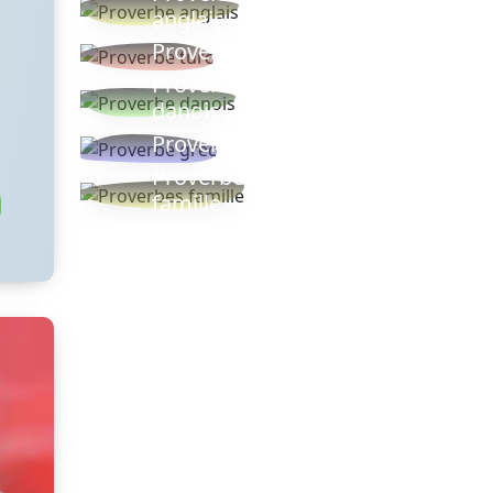
anglais
Proverbe turc
Proverbe
danois
Proverbe grec
Proverbes
famille