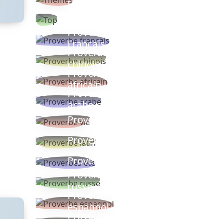
thèmes
Proverbes
populaires
Proverbe
Français
Proverbe
chinois
Proverbe
africain
Proverbe
arabe
Proverbe vie
Proverbe latin
Proverbes ete
Proverbe
russe
Proverbe
espagnol
Proverbe