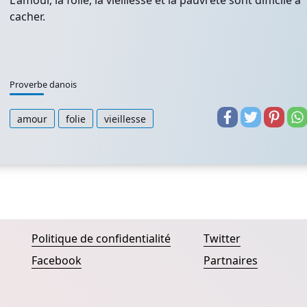
L'amour, la folie, la vieillesse et la pauvreté sont difficile à
cacher.
Proverbe danois
amour
folie
vieillesse
Politique de confidentialité
Twitter
Facebook
Partnaires