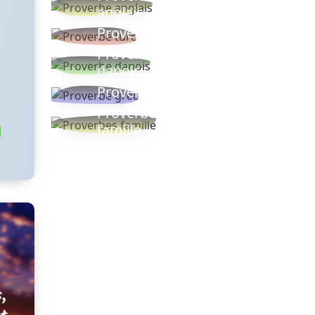
anglais
Proverbe turc
Proverbe
danois
Proverbe grec
Proverbes
famille