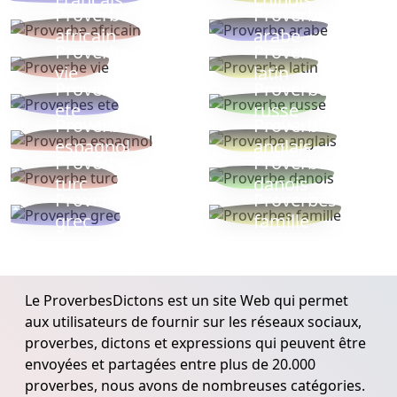
Proverbe
Proverbe
africain
arabe
Proverbe
Proverbe
vie
latin
Proverbes
Proverbe
ete
russe
Proverbe
Proverbe
espagnol
anglais
Proverbe
Proverbe
turc
danois
Proverbe
Proverbes
grec
famille
Le ProverbesDictons est un site Web qui permet
aux utilisateurs de fournir sur les réseaux sociaux,
proverbes, dictons et expressions qui peuvent être
envoyées et partagées entre plus de 20.000
proverbes, nous avons de nombreuses catégories.