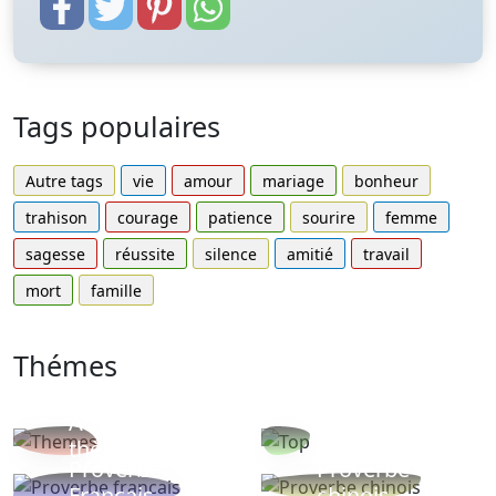
Tags populaires
Autre tags
vie
amour
mariage
bonheur
trahison
courage
patience
sourire
femme
sagesse
réussite
silence
amitié
travail
mort
famille
Thémes
Autres
Proverbes
thèmes
populaires
Proverbe
Proverbe
Français
chinois