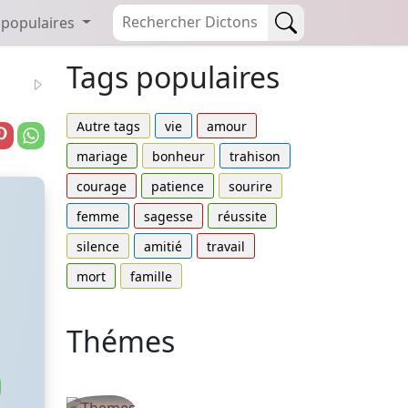
 populaires
Tags populaires
Autre tags
vie
amour
mariage
bonheur
trahison
courage
patience
sourire
femme
sagesse
réussite
silence
amitié
travail
mort
famille
Thémes
Autres