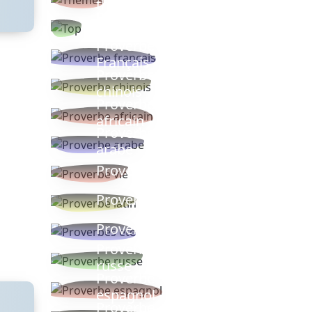
thèmes
Proverbes
populaires
Proverbe
Français
Proverbe
chinois
Proverbe
africain
Proverbe
arabe
Proverbe vie
Proverbe latin
Proverbes ete
Proverbe
russe
Proverbe
espagnol
Proverbe