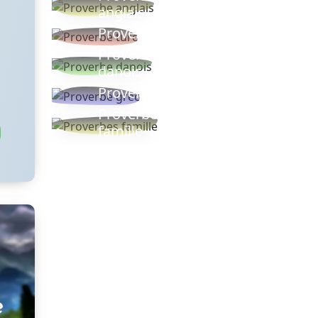
anglais
Proverbe turc
Proverbe
danois
Proverbe grec
Proverbes
famille