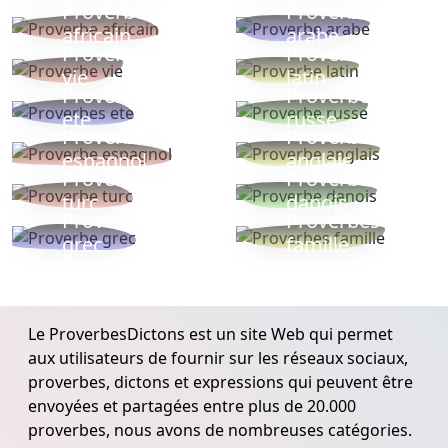
Proverbe
Proverbe
africain
arabe
Proverbe
Proverbe
vie
latin
Proverbes
Proverbe
ete
russe
Proverbe
Proverbe
espagnol
anglais
Proverbe
Proverbe
turc
danois
Proverbe
Proverbes
grec
famille
Le ProverbesDictons est un site Web qui permet
aux utilisateurs de fournir sur les réseaux sociaux,
proverbes, dictons et expressions qui peuvent être
envoyées et partagées entre plus de 20.000
proverbes, nous avons de nombreuses catégories.