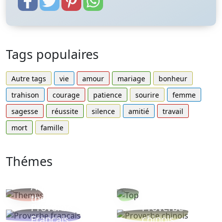
Tags populaires
Autre tags
vie
amour
mariage
bonheur
trahison
courage
patience
sourire
femme
sagesse
réussite
silence
amitié
travail
mort
famille
Thémes
Autres
Proverbes
thèmes
populaires
Proverbe
Proverbe
Français
chinois