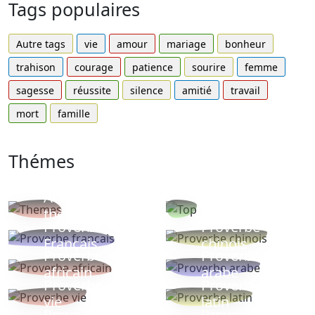
Tags populaires
Autre tags
vie
amour
mariage
bonheur
trahison
courage
patience
sourire
femme
sagesse
réussite
silence
amitié
travail
mort
famille
Thémes
Autres
Proverbes
thèmes
populaires
Proverbe
Proverbe
Français
chinois
Proverbe
Proverbe
africain
arabe
Proverbe
Proverbe
vie
latin
Proverbes
Proverbe