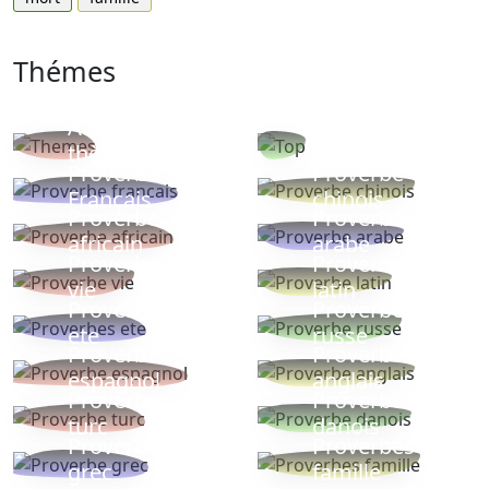
Thémes
Autres
Proverbes
thèmes
populaires
Proverbe
Proverbe
Français
chinois
Proverbe
Proverbe
africain
arabe
Proverbe
Proverbe
vie
latin
Proverbes
Proverbe
ete
russe
Proverbe
Proverbe
espagnol
anglais
Proverbe
Proverbe
turc
danois
Proverbe
Proverbes
grec
famille