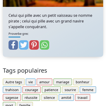
Celui qui pille avec un petit vaisseau se nomme
pirate ; celui qui pille avec un grand navire
s'appelle conquérant.
Proverbe grec
Tags populaires
Autre tags
vie
amour
mariage
bonheur
trahison
courage
patience
sourire
femme
sagesse
réussite
silence
amitié
travail
mort
famille