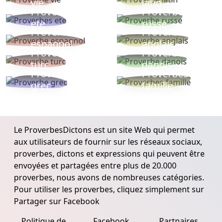
vie
latin
Proverbes
Proverbe
ete
russe
Proverbe
Proverbe
espagnol
anglais
Proverbe
Proverbe
turc
danois
Proverbe
Proverbes
grec
famille
Le ProverbesDictons est un site Web qui permet
aux utilisateurs de fournir sur les réseaux sociaux,
proverbes, dictons et expressions qui peuvent être
envoyées et partagées entre plus de 20.000
proverbes, nous avons de nombreuses catégories.
Pour utiliser les proverbes, cliquez simplement sur
Partager sur Facebook
Politique de
Facebook
Partnaires