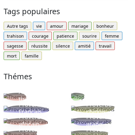
Tags populaires
Autre tags
vie
amour
mariage
bonheur
trahison
courage
patience
sourire
femme
sagesse
réussite
silence
amitié
travail
mort
famille
Thémes
Autres
Proverbes
thèmes
populaires
Proverbe
Proverbe
Français
chinois
Proverbe
Proverbe
africain
arabe
Proverbe
Proverbe