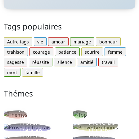
Tags populaires
Autre tags
vie
amour
mariage
bonheur
trahison
courage
patience
sourire
femme
sagesse
réussite
silence
amitié
travail
mort
famille
Thémes
Autres
Proverbes
thèmes
populaires
Proverbe
Proverbe
Français
chinois
Proverbe
Proverbe