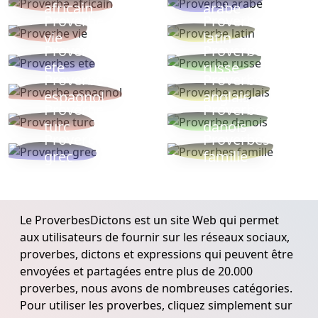
africain
arabe
Proverbe
Proverbe
vie
latin
Proverbes
Proverbe
ete
russe
Proverbe
Proverbe
espagnol
anglais
Proverbe
Proverbe
turc
danois
Proverbe
Proverbes
grec
famille
Le ProverbesDictons est un site Web qui permet
aux utilisateurs de fournir sur les réseaux sociaux,
proverbes, dictons et expressions qui peuvent être
envoyées et partagées entre plus de 20.000
proverbes, nous avons de nombreuses catégories.
Pour utiliser les proverbes, cliquez simplement sur