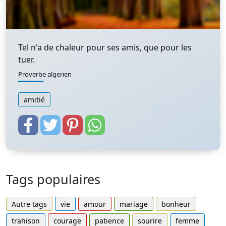
Tel n'a de chaleur pour ses amis, que pour les
tuer.
Proverbe algerien
amitié
Tags populaires
Autre tags
vie
amour
mariage
bonheur
trahison
courage
patience
sourire
femme