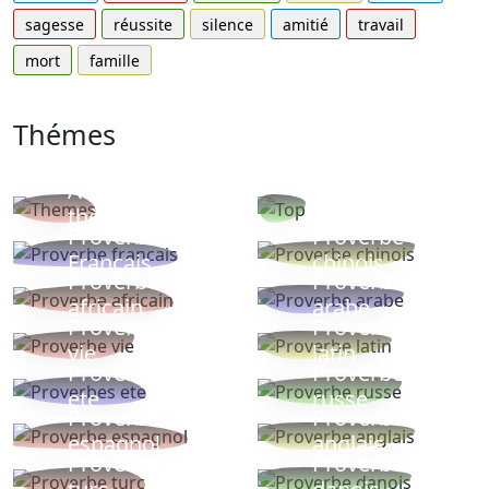
sagesse
réussite
silence
amitié
travail
mort
famille
Thémes
Autres
Proverbes
thèmes
populaires
Proverbe
Proverbe
Français
chinois
Proverbe
Proverbe
africain
arabe
Proverbe
Proverbe
vie
latin
Proverbes
Proverbe
ete
russe
Proverbe
Proverbe
espagnol
anglais
Proverbe
Proverbe