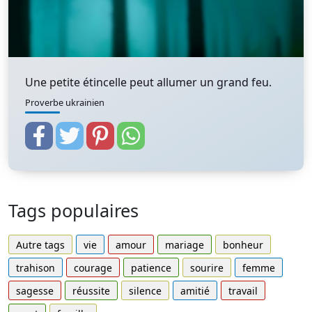
Une petite étincelle peut allumer un grand feu.
Proverbe ukrainien
Tags populaires
Autre tags
vie
amour
mariage
bonheur
trahison
courage
patience
sourire
femme
sagesse
réussite
silence
amitié
travail