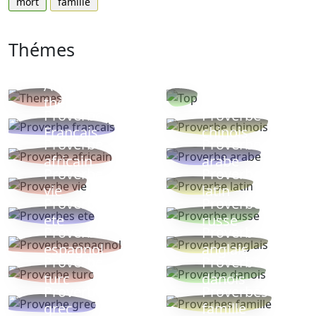
mort
famille
Thémes
Autres
Proverbes
thèmes
populaires
Proverbe
Proverbe
Français
chinois
Proverbe
Proverbe
africain
arabe
Proverbe
Proverbe
vie
latin
Proverbes
Proverbe
ete
russe
Proverbe
Proverbe
espagnol
anglais
Proverbe
Proverbe
turc
danois
Proverbe
Proverbes
grec
famille