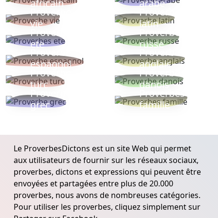
africain
arabe
Proverbe
Proverbe
vie
latin
Proverbes
Proverbe
ete
russe
Proverbe
Proverbe
espagnol
anglais
Proverbe
Proverbe
turc
danois
Proverbe
Proverbes
grec
famille
Le ProverbesDictons est un site Web qui permet
aux utilisateurs de fournir sur les réseaux sociaux,
proverbes, dictons et expressions qui peuvent être
envoyées et partagées entre plus de 20.000
proverbes, nous avons de nombreuses catégories.
Pour utiliser les proverbes, cliquez simplement sur