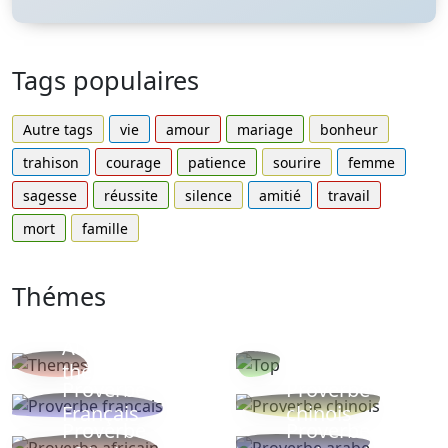
Tags populaires
Autre tags
vie
amour
mariage
bonheur
trahison
courage
patience
sourire
femme
sagesse
réussite
silence
amitié
travail
mort
famille
Thémes
Autres
Proverbes
thèmes
populaires
Proverbe
Proverbe
Français
chinois
Proverbe
Proverbe