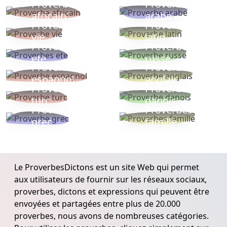
Proverbe
Proverbe
africain
arabe
Proverbe
Proverbe
vie
latin
Proverbes
Proverbe
ete
russe
Proverbe
Proverbe
espagnol
anglais
Proverbe
Proverbe
turc
danois
Proverbe
Proverbes
grec
famille
Le ProverbesDictons est un site Web qui permet
aux utilisateurs de fournir sur les réseaux sociaux,
proverbes, dictons et expressions qui peuvent être
envoyées et partagées entre plus de 20.000
proverbes, nous avons de nombreuses catégories.