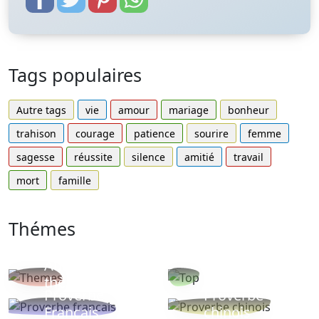
Tags populaires
Autre tags
vie
amour
mariage
bonheur
trahison
courage
patience
sourire
femme
sagesse
réussite
silence
amitié
travail
mort
famille
Thémes
Autres
Proverbes
thèmes
populaires
Proverbe
Proverbe
Français
chinois