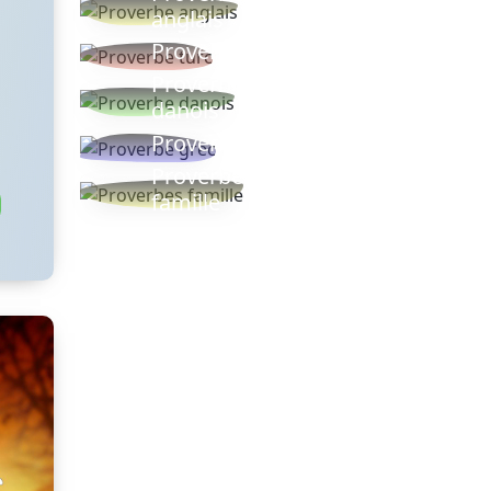
anglais
Proverbe turc
Proverbe
danois
Proverbe grec
Proverbes
famille