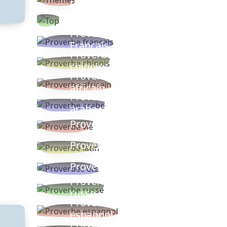
thèmes
Proverbes
populaires
Proverbe
Français
Proverbe
chinois
Proverbe
africain
Proverbe
arabe
Proverbe vie
Proverbe latin
Proverbes ete
Proverbe
russe
Proverbe
espagnol
Proverbe