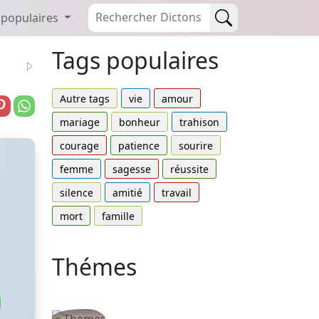
 populaires
Tags populaires
Autre tags
vie
amour
mariage
bonheur
trahison
courage
patience
sourire
femme
sagesse
réussite
silence
amitié
travail
mort
famille
Thémes
Autres