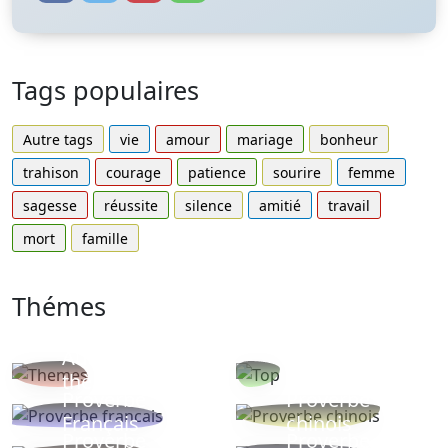
Tags populaires
Autre tags
vie
amour
mariage
bonheur
trahison
courage
patience
sourire
femme
sagesse
réussite
silence
amitié
travail
mort
famille
Thémes
Autres
Proverbes
thèmes
populaires
Proverbe
Proverbe
Français
chinois
Proverbe
Proverbe