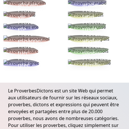
africain
arabe
Proverbe
Proverbe
vie
latin
Proverbes
Proverbe
ete
russe
Proverbe
Proverbe
espagnol
anglais
Proverbe
Proverbe
turc
danois
Proverbe
Proverbes
grec
famille
Le ProverbesDictons est un site Web qui permet
aux utilisateurs de fournir sur les réseaux sociaux,
proverbes, dictons et expressions qui peuvent être
envoyées et partagées entre plus de 20.000
proverbes, nous avons de nombreuses catégories.
Pour utiliser les proverbes, cliquez simplement sur