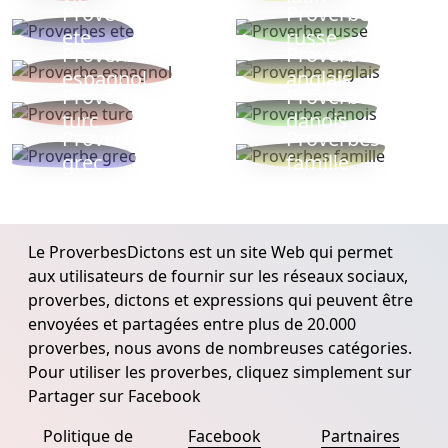
Proverbes
Proverbe
ete
russe
Proverbe
Proverbe
espagnol
anglais
Proverbe
Proverbe
turc
danois
Proverbe
Proverbes
grec
famille
Le ProverbesDictons est un site Web qui permet
aux utilisateurs de fournir sur les réseaux sociaux,
proverbes, dictons et expressions qui peuvent être
envoyées et partagées entre plus de 20.000
proverbes, nous avons de nombreuses catégories.
Pour utiliser les proverbes, cliquez simplement sur
Partager sur Facebook
Politique de
Facebook
Partnaires