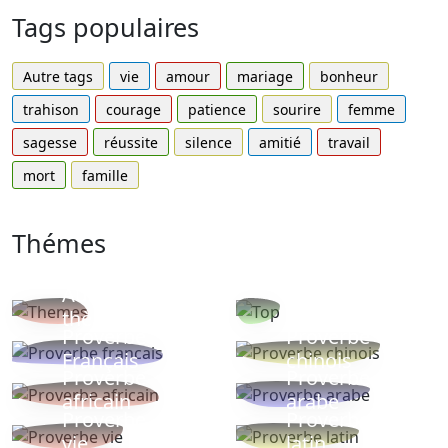
Tags populaires
Autre tags
vie
amour
mariage
bonheur
trahison
courage
patience
sourire
femme
sagesse
réussite
silence
amitié
travail
mort
famille
Thémes
Autres
Proverbes
thèmes
populaires
Proverbe
Proverbe
Français
chinois
Proverbe
Proverbe
africain
arabe
Proverbe
Proverbe
vie
latin