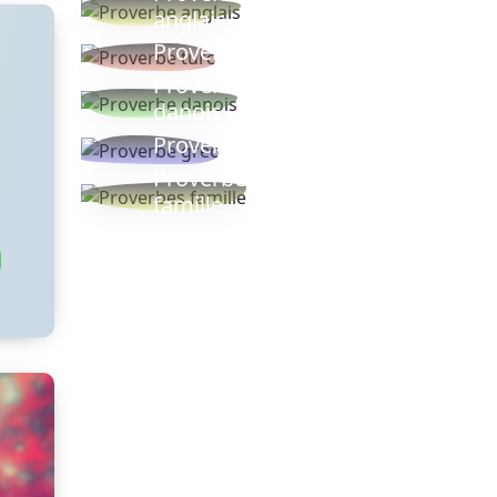
anglais
Proverbe turc
Proverbe
danois
Proverbe grec
Proverbes
famille