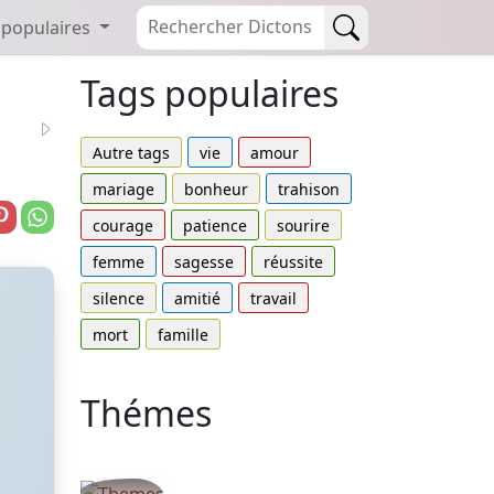
 populaires
Tags populaires
Autre tags
vie
amour
mariage
bonheur
trahison
courage
patience
sourire
femme
sagesse
réussite
silence
amitié
travail
mort
famille
Thémes
Autres