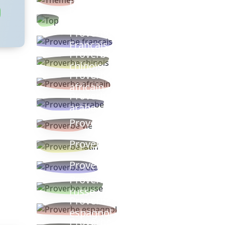
thèmes
Proverbes
populaires
Proverbe
Français
Proverbe
chinois
Proverbe
africain
Proverbe
arabe
Proverbe vie
Proverbe latin
Proverbes ete
Proverbe
russe
Proverbe
espagnol
Proverbe