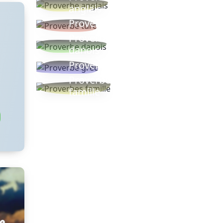
anglais
Proverbe turc
Proverbe
danois
Proverbe grec
Proverbes
famille