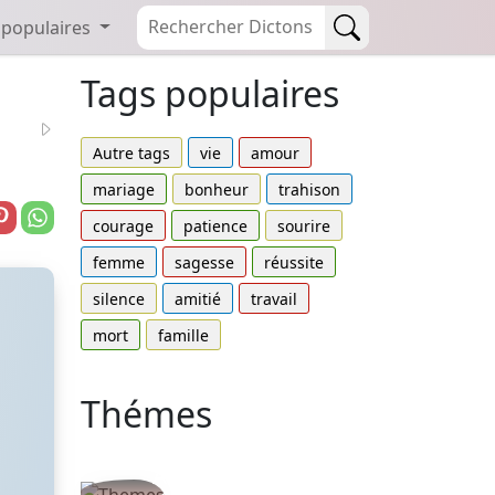
 populaires
Tags populaires
Autre tags
vie
amour
mariage
bonheur
trahison
courage
patience
sourire
femme
sagesse
réussite
silence
amitié
travail
mort
famille
Thémes
Autres