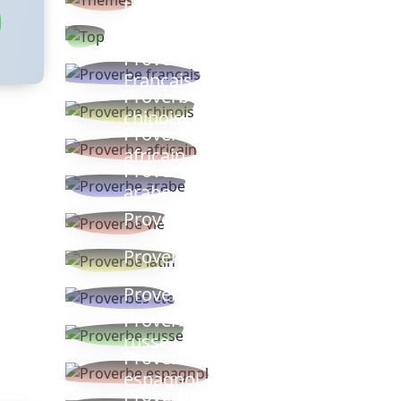
thèmes
Proverbes
populaires
Proverbe
Français
Proverbe
chinois
Proverbe
africain
Proverbe
arabe
Proverbe vie
Proverbe latin
Proverbes ete
Proverbe
russe
Proverbe
espagnol
Proverbe