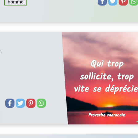
homme
.