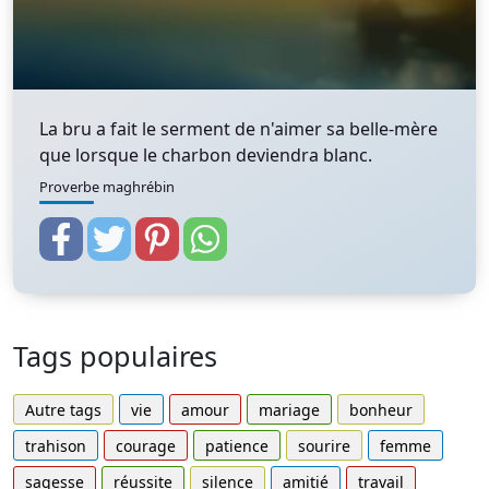
La bru a fait le serment de n'aimer sa belle-mère
que lorsque le charbon deviendra blanc.
Proverbe maghrébin
Tags populaires
Autre tags
vie
amour
mariage
bonheur
trahison
courage
patience
sourire
femme
sagesse
réussite
silence
amitié
travail