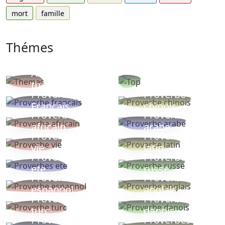
mort
famille
Thémes
Autres
Proverbes
thèmes
populaires
Proverbe
Proverbe
Français
chinois
Proverbe
Proverbe
africain
arabe
Proverbe
Proverbe
vie
latin
Proverbes
Proverbe
ete
russe
Proverbe
Proverbe
espagnol
anglais
Proverbe
Proverbe
turc
danois
Proverbe
Proverbes