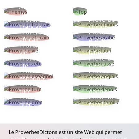
Autres
Proverbes
thèmes
populaires
Proverbe
Proverbe
Français
chinois
Proverbe
Proverbe
africain
arabe
Proverbe
Proverbe
vie
latin
Proverbes
Proverbe
ete
russe
Proverbe
Proverbe
espagnol
anglais
Proverbe
Proverbe
turc
danois
Proverbe
Proverbes
grec
famille
Le ProverbesDictons est un site Web qui permet