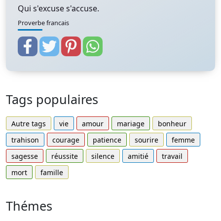
Qui s'excuse s'accuse.
Proverbe francais
Tags populaires
Autre tags
vie
amour
mariage
bonheur
trahison
courage
patience
sourire
femme
sagesse
réussite
silence
amitié
travail
mort
famille
Thémes