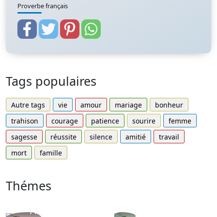
Proverbe français
Tags populaires
Autre tags
vie
amour
mariage
bonheur
trahison
courage
patience
sourire
femme
sagesse
réussite
silence
amitié
travail
mort
famille
Thémes
Autres
Proverbes