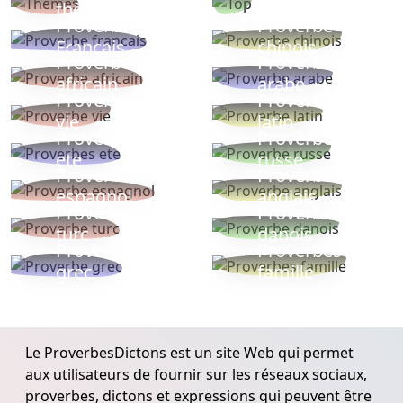
thèmes
populaires
Proverbe
Proverbe
Français
chinois
Proverbe
Proverbe
africain
arabe
Proverbe
Proverbe
vie
latin
Proverbes
Proverbe
ete
russe
Proverbe
Proverbe
espagnol
anglais
Proverbe
Proverbe
turc
danois
Proverbe
Proverbes
grec
famille
Le ProverbesDictons est un site Web qui permet
aux utilisateurs de fournir sur les réseaux sociaux,
proverbes, dictons et expressions qui peuvent être