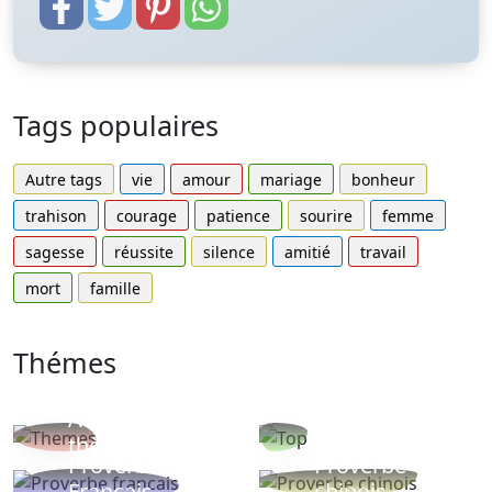
Tags populaires
Autre tags
vie
amour
mariage
bonheur
trahison
courage
patience
sourire
femme
sagesse
réussite
silence
amitié
travail
mort
famille
Thémes
Autres
Proverbes
thèmes
populaires
Proverbe
Proverbe
Français
chinois