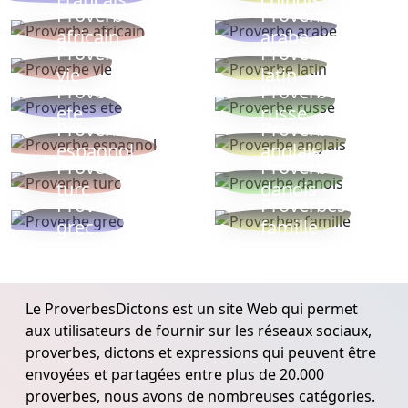
Proverbe
Proverbe
africain
arabe
Proverbe
Proverbe
vie
latin
Proverbes
Proverbe
ete
russe
Proverbe
Proverbe
espagnol
anglais
Proverbe
Proverbe
turc
danois
Proverbe
Proverbes
grec
famille
Le ProverbesDictons est un site Web qui permet
aux utilisateurs de fournir sur les réseaux sociaux,
proverbes, dictons et expressions qui peuvent être
envoyées et partagées entre plus de 20.000
proverbes, nous avons de nombreuses catégories.