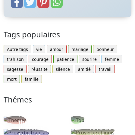
Tags populaires
Autre tags
vie
amour
mariage
bonheur
trahison
courage
patience
sourire
femme
sagesse
réussite
silence
amitié
travail
mort
famille
Thémes
Autres
Proverbes
thèmes
populaires
Proverbe
Proverbe
Français
chinois