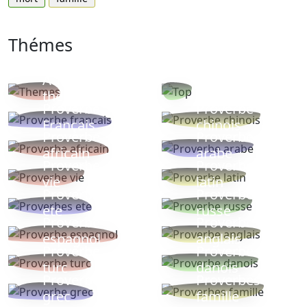
Thémes
Autres
Proverbes
thèmes
populaires
Proverbe
Proverbe
Français
chinois
Proverbe
Proverbe
africain
arabe
Proverbe
Proverbe
vie
latin
Proverbes
Proverbe
ete
russe
Proverbe
Proverbe
espagnol
anglais
Proverbe
Proverbe
turc
danois
Proverbe
Proverbes
grec
famille