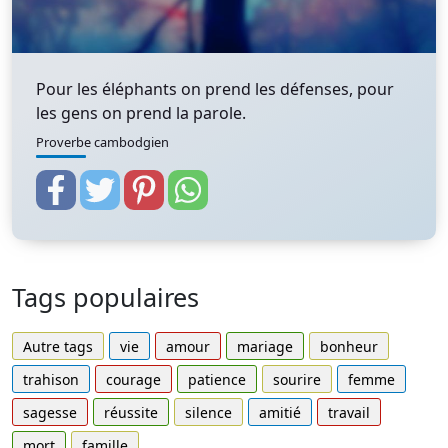
Pour les éléphants on prend les défenses, pour
les gens on prend la parole.
Proverbe cambodgien
Tags populaires
Autre tags
vie
amour
mariage
bonheur
trahison
courage
patience
sourire
femme
sagesse
réussite
silence
amitié
travail
mort
famille