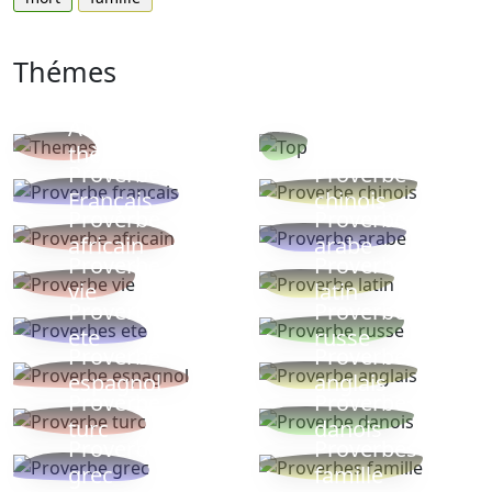
Thémes
Autres
Proverbes
thèmes
populaires
Proverbe
Proverbe
Français
chinois
Proverbe
Proverbe
africain
arabe
Proverbe
Proverbe
vie
latin
Proverbes
Proverbe
ete
russe
Proverbe
Proverbe
espagnol
anglais
Proverbe
Proverbe
turc
danois
Proverbe
Proverbes
grec
famille