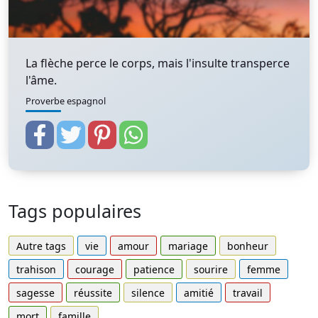
La flèche perce le corps, mais l'insulte transperce
l'âme.
Proverbe espagnol
Tags populaires
Autre tags
vie
amour
mariage
bonheur
trahison
courage
patience
sourire
femme
sagesse
réussite
silence
amitié
travail
mort
famille