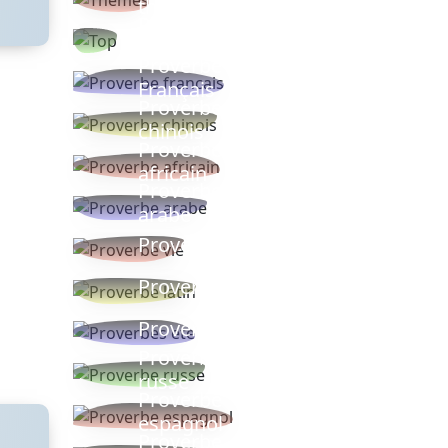
thèmes
Proverbes
populaires
Proverbe
Français
Proverbe
chinois
Proverbe
africain
Proverbe
arabe
Proverbe vie
Proverbe latin
Proverbes ete
Proverbe
russe
Proverbe
espagnol
Proverbe