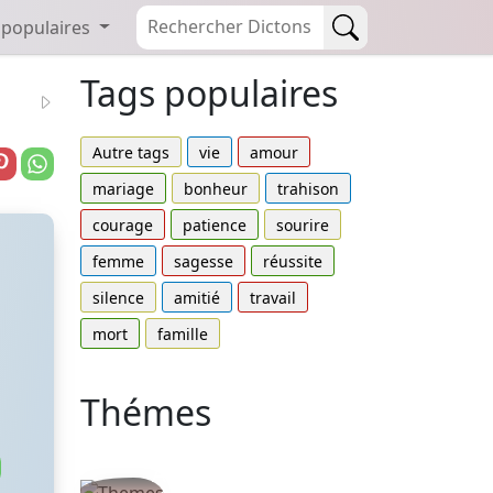
 populaires
Tags populaires
Autre tags
vie
amour
mariage
bonheur
trahison
courage
patience
sourire
femme
sagesse
réussite
silence
amitié
travail
mort
famille
Thémes
Autres