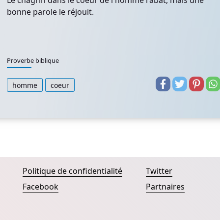
Le chagrin dans le coeur de l'homme l'abat, mais une
bonne parole le réjouit.
Proverbe biblique
homme
coeur
Politique de confidentialité
Twitter
Facebook
Partnaires