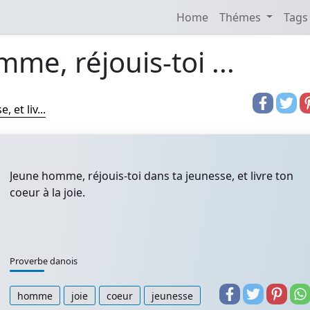
Home
Thémes
Tags
me, réjouis-toi ...
 et liv...
Jeune homme, réjouis-toi dans ta jeunesse, et livre ton
coeur à la joie.
Proverbe danois
homme
joie
coeur
jeunesse