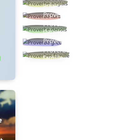
anglais
Proverbe turc
Proverbe
danois
Proverbe grec
Proverbes
famille