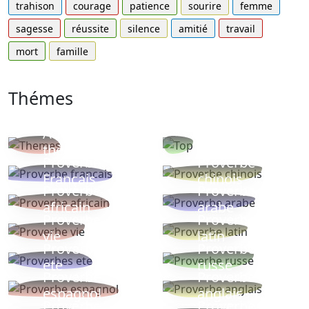
trahison
courage
patience
sourire
femme
sagesse
réussite
silence
amitié
travail
mort
famille
Thémes
Autres
Proverbes
thèmes
populaires
Proverbe
Proverbe
Français
chinois
Proverbe
Proverbe
africain
arabe
Proverbe
Proverbe
vie
latin
Proverbes
Proverbe
ete
russe
Proverbe
Proverbe
espagnol
anglais
Proverbe
Proverbe