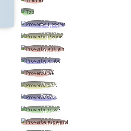
thèmes
Proverbes
populaires
Proverbe
Français
Proverbe
chinois
Proverbe
africain
Proverbe
arabe
Proverbe vie
Proverbe latin
Proverbes ete
Proverbe
russe
Proverbe
espagnol
Proverbe