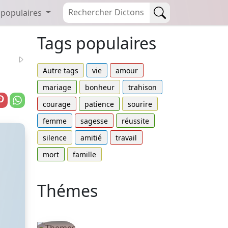
 populaires
Tags populaires
Autre tags
vie
amour
mariage
bonheur
trahison
courage
patience
sourire
femme
sagesse
réussite
silence
amitié
travail
mort
famille
Thémes
Autres