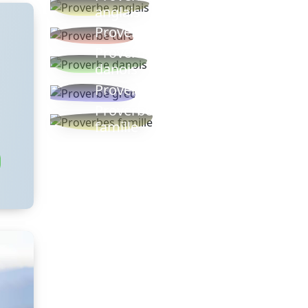
anglais
Proverbe turc
Proverbe
danois
Proverbe grec
Proverbes
famille