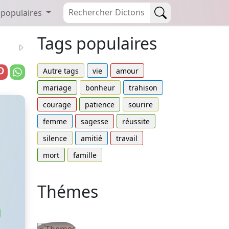
 populaires
Tags populaires
Autre tags
vie
amour
mariage
bonheur
trahison
courage
patience
sourire
femme
sagesse
réussite
silence
amitié
travail
mort
famille
Thémes
Autres