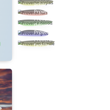
anglais
Proverbe turc
Proverbe
danois
Proverbe grec
Proverbes
famille