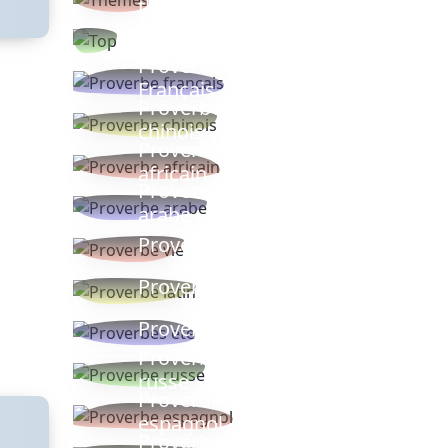
thèmes
Proverbes
populaires
Proverbe
Français
Proverbe
chinois
Proverbe
africain
Proverbe
arabe
Proverbe vie
Proverbe latin
Proverbes ete
Proverbe
russe
Proverbe
espagnol
Proverbe