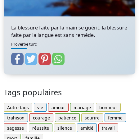
La blessure faite par la main se guérit, la blessure
faite par la langue est sans remède.
Proverbe turc
Tags populaires
Autre tags
vie
amour
mariage
bonheur
trahison
courage
patience
sourire
femme
sagesse
réussite
silence
amitié
travail
mort
famille