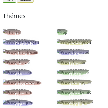
Thémes
Autres
Proverbes
thèmes
populaires
Proverbe
Proverbe
Français
chinois
Proverbe
Proverbe
africain
arabe
Proverbe
Proverbe
vie
latin
Proverbes
Proverbe
ete
russe
Proverbe
Proverbe
espagnol
anglais
Proverbe
Proverbe
turc
danois
Proverbe
Proverbes
grec
famille