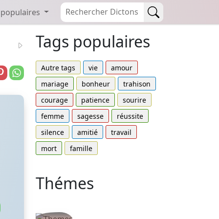
 populaires
Tags populaires
Autre tags
vie
amour
mariage
bonheur
trahison
courage
patience
sourire
femme
sagesse
réussite
silence
amitié
travail
mort
famille
Thémes
Autres