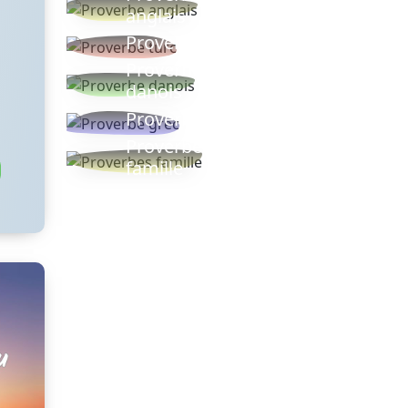
anglais
Proverbe turc
Proverbe
danois
Proverbe grec
Proverbes
famille