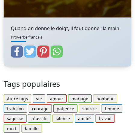
Quand on donne le doigt, il faut donner la main.
Proverbe francais
Tags populaires
Autre tags
vie
amour
mariage
bonheur
trahison
courage
patience
sourire
femme
sagesse
réussite
silence
amitié
travail
mort
famille