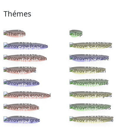
Thémes
Autres
Proverbes
thèmes
populaires
Proverbe
Proverbe
Français
chinois
Proverbe
Proverbe
africain
arabe
Proverbe
Proverbe
vie
latin
Proverbes
Proverbe
ete
russe
Proverbe
Proverbe
espagnol
anglais
Proverbe
Proverbe
turc
danois
Proverbe
Proverbes
grec
famille