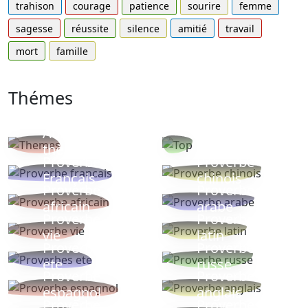
trahison
courage
patience
sourire
femme
sagesse
réussite
silence
amitié
travail
mort
famille
Thémes
Autres
Proverbes
thèmes
populaires
Proverbe
Proverbe
Français
chinois
Proverbe
Proverbe
africain
arabe
Proverbe
Proverbe
vie
latin
Proverbes
Proverbe
ete
russe
Proverbe
Proverbe
espagnol
anglais
Proverbe
Proverbe