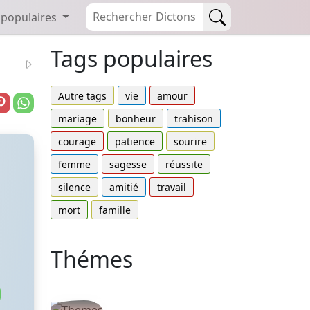
 populaires
Tags populaires
Autre tags
vie
amour
mariage
bonheur
trahison
courage
patience
sourire
femme
sagesse
réussite
silence
amitié
travail
mort
famille
Thémes
Autres