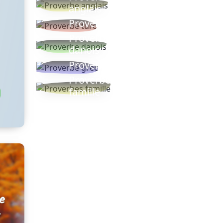
anglais
Proverbe turc
Proverbe
danois
Proverbe grec
Proverbes
famille