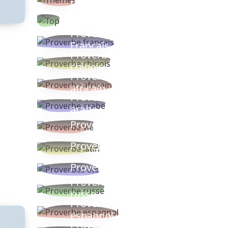
thèmes
Proverbes
populaires
Proverbe
Français
Proverbe
chinois
Proverbe
africain
Proverbe
arabe
Proverbe vie
Proverbe latin
Proverbes ete
Proverbe
russe
Proverbe
espagnol
Proverbe