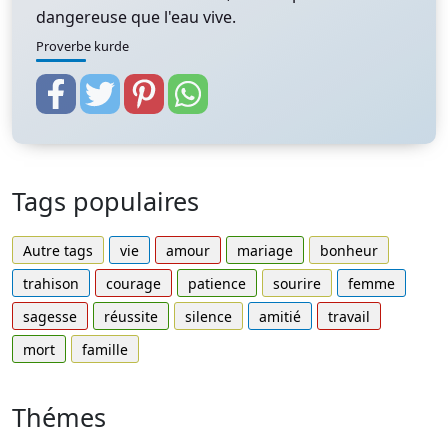
dangereuse que l'eau vive.
Proverbe kurde
Tags populaires
Autre tags
vie
amour
mariage
bonheur
trahison
courage
patience
sourire
femme
sagesse
réussite
silence
amitié
travail
mort
famille
Thémes