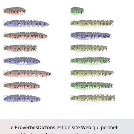
Autres
Proverbes
thèmes
populaires
Proverbe
Proverbe
Français
chinois
Proverbe
Proverbe
africain
arabe
Proverbe
Proverbe
vie
latin
Proverbes
Proverbe
ete
russe
Proverbe
Proverbe
espagnol
anglais
Proverbe
Proverbe
turc
danois
Proverbe
Proverbes
grec
famille
Le ProverbesDictons est un site Web qui permet