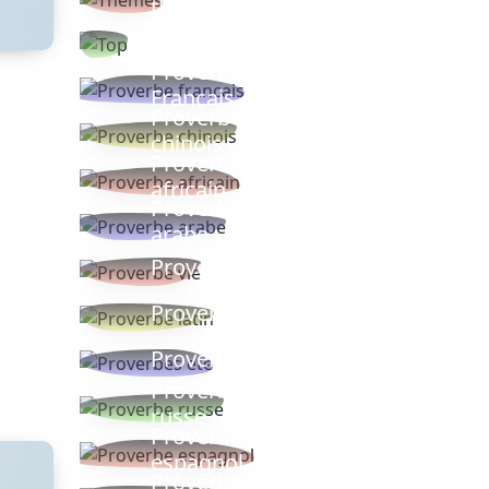
thèmes
Proverbes
populaires
Proverbe
Français
Proverbe
chinois
Proverbe
africain
Proverbe
arabe
Proverbe vie
Proverbe latin
Proverbes ete
Proverbe
russe
Proverbe
espagnol
Proverbe