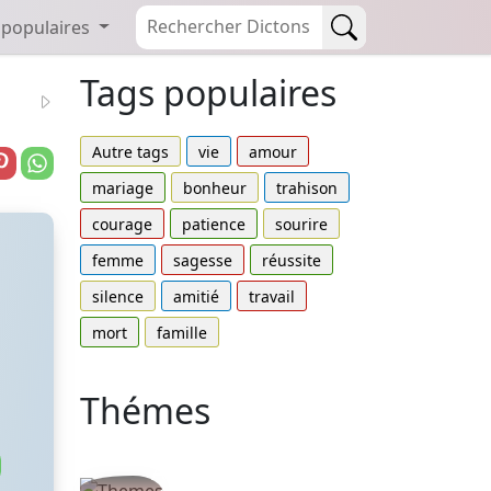
 populaires
Tags populaires
Autre tags
vie
amour
mariage
bonheur
trahison
courage
patience
sourire
femme
sagesse
réussite
silence
amitié
travail
mort
famille
Thémes
Autres