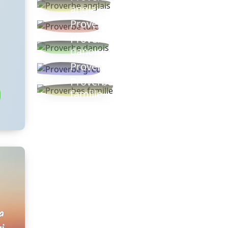
anglais
Proverbe turc
Proverbe
danois
Proverbe grec
Proverbes
famille