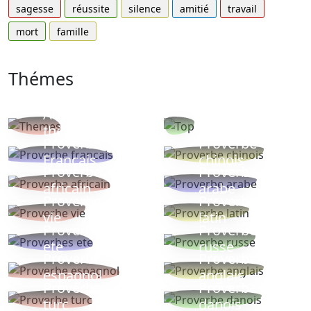
sagesse
réussite
silence
amitié
travail
mort
famille
Thémes
Autres
Proverbes
thèmes
populaires
Proverbe
Proverbe
Français
chinois
Proverbe
Proverbe
africain
arabe
Proverbe
Proverbe
vie
latin
Proverbes
Proverbe
ete
russe
Proverbe
Proverbe
espagnol
anglais
Proverbe
Proverbe
turc
danois