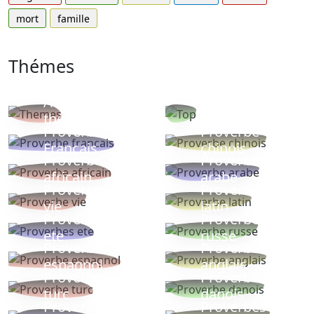
mort
famille
Thémes
Autres
Proverbes
thèmes
populaires
Proverbe
Proverbe
Français
chinois
Proverbe
Proverbe
africain
arabe
Proverbe
Proverbe
vie
latin
Proverbes
Proverbe
ete
russe
Proverbe
Proverbe
espagnol
anglais
Proverbe
Proverbe
turc
danois
Proverbe
Proverbes