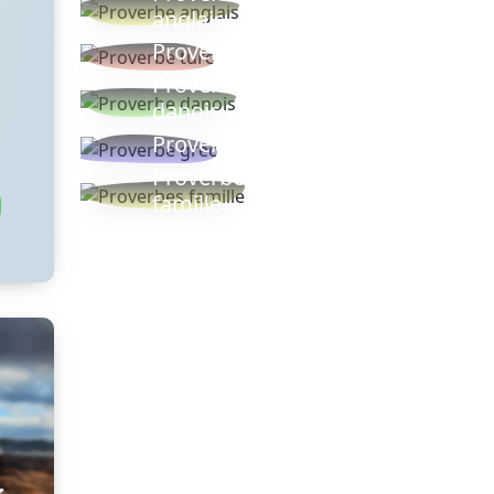
anglais
Proverbe turc
Proverbe
danois
Proverbe grec
Proverbes
famille