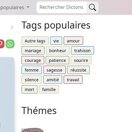
 populaires
Tags populaires
Autre tags
vie
amour
mariage
bonheur
trahison
courage
patience
sourire
femme
sagesse
réussite
silence
amitié
travail
mort
famille
Thémes
Autres