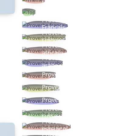
thèmes
Proverbes
populaires
Proverbe
Français
Proverbe
chinois
Proverbe
africain
Proverbe
arabe
Proverbe vie
Proverbe latin
Proverbes ete
Proverbe
russe
Proverbe
espagnol
Proverbe