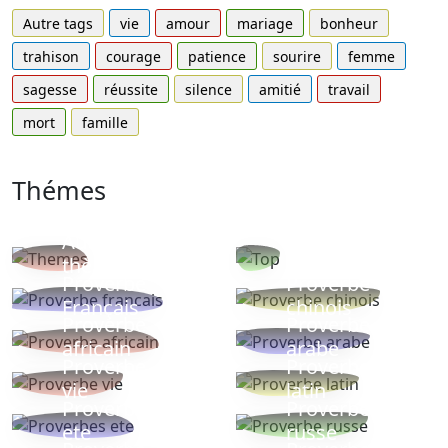
Autre tags
vie
amour
mariage
bonheur
trahison
courage
patience
sourire
femme
sagesse
réussite
silence
amitié
travail
mort
famille
Thémes
Autres
Proverbes
thèmes
populaires
Proverbe
Proverbe
Français
chinois
Proverbe
Proverbe
africain
arabe
Proverbe
Proverbe
vie
latin
Proverbes
Proverbe
ete
russe