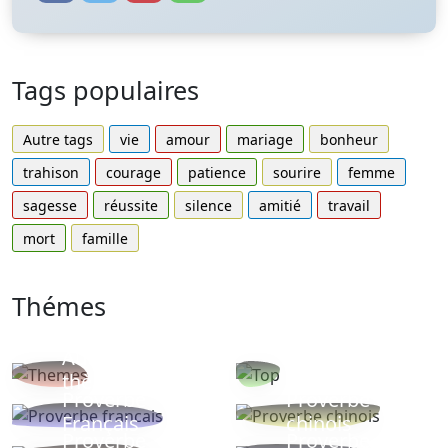
Tags populaires
Autre tags
vie
amour
mariage
bonheur
trahison
courage
patience
sourire
femme
sagesse
réussite
silence
amitié
travail
mort
famille
Thémes
Autres
Proverbes
thèmes
populaires
Proverbe
Proverbe
Français
chinois
Proverbe
Proverbe