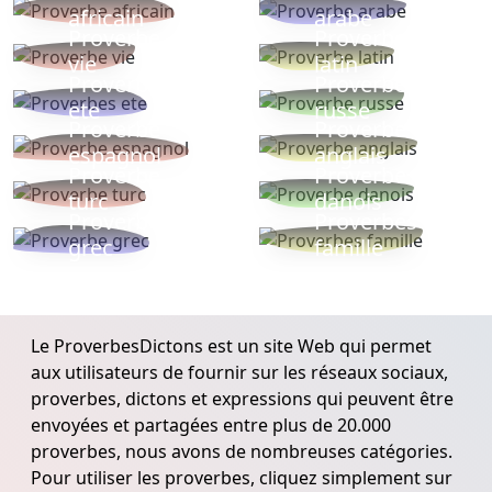
africain
arabe
Proverbe
Proverbe
vie
latin
Proverbes
Proverbe
ete
russe
Proverbe
Proverbe
espagnol
anglais
Proverbe
Proverbe
turc
danois
Proverbe
Proverbes
grec
famille
Le ProverbesDictons est un site Web qui permet
aux utilisateurs de fournir sur les réseaux sociaux,
proverbes, dictons et expressions qui peuvent être
envoyées et partagées entre plus de 20.000
proverbes, nous avons de nombreuses catégories.
Pour utiliser les proverbes, cliquez simplement sur