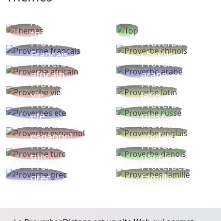
Autres
Proverbes
thèmes
populaires
Proverbe
Proverbe
Français
chinois
Proverbe
Proverbe
africain
arabe
Proverbe
Proverbe
vie
latin
Proverbes
Proverbe
ete
russe
Proverbe
Proverbe
espagnol
anglais
Proverbe
Proverbe
turc
danois
Proverbe
Proverbes
grec
famille