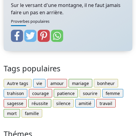
Sur le versant d'une montagne, il ne faut jamais
faire un pas en arrière.
Proverbes populaires
Tags populaires
Autre tags
vie
amour
mariage
bonheur
trahison
courage
patience
sourire
femme
sagesse
réussite
silence
amitié
travail
mort
famille
Thémes