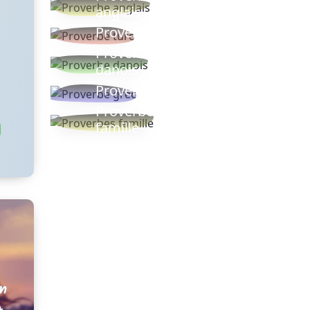
anglais
Proverbe turc
Proverbe
danois
Proverbe grec
Proverbes
famille