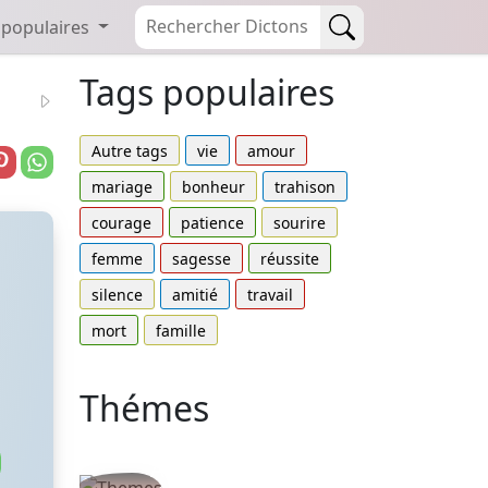
 populaires
Tags populaires
Autre tags
vie
amour
mariage
bonheur
trahison
courage
patience
sourire
femme
sagesse
réussite
silence
amitié
travail
mort
famille
Thémes
Autres