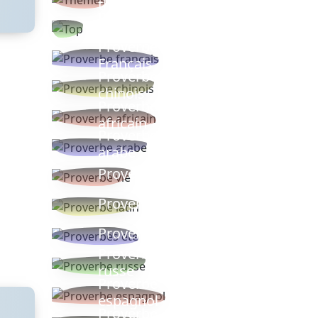
thèmes
Proverbes
populaires
Proverbe
Français
Proverbe
chinois
Proverbe
africain
Proverbe
arabe
Proverbe vie
Proverbe latin
Proverbes ete
Proverbe
russe
Proverbe
espagnol
Proverbe