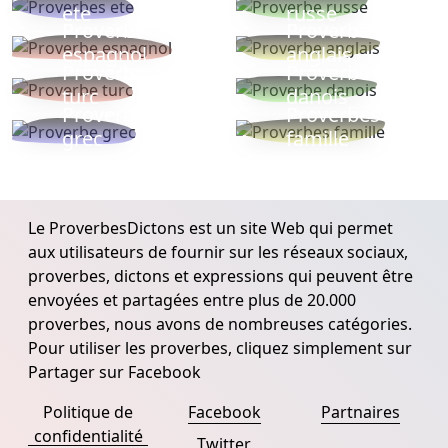
ete
russe
Proverbe
Proverbe
espagnol
anglais
Proverbe
Proverbe
turc
danois
Proverbe
Proverbes
grec
famille
Le ProverbesDictons est un site Web qui permet
aux utilisateurs de fournir sur les réseaux sociaux,
proverbes, dictons et expressions qui peuvent être
envoyées et partagées entre plus de 20.000
proverbes, nous avons de nombreuses catégories.
Pour utiliser les proverbes, cliquez simplement sur
Partager sur Facebook
Politique de
Facebook
Partnaires
confidentialité
Twitter