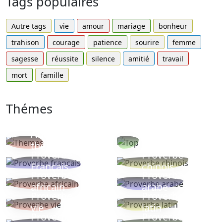
Tags populaires
Autre tags
vie
amour
mariage
bonheur
trahison
courage
patience
sourire
femme
sagesse
réussite
silence
amitié
travail
mort
famille
Thémes
Autres
Proverbes
thèmes
populaires
Proverbe
Proverbe
Français
chinois
Proverbe
Proverbe
africain
arabe
Proverbe
Proverbe
vie
latin
Proverbes
Proverbe