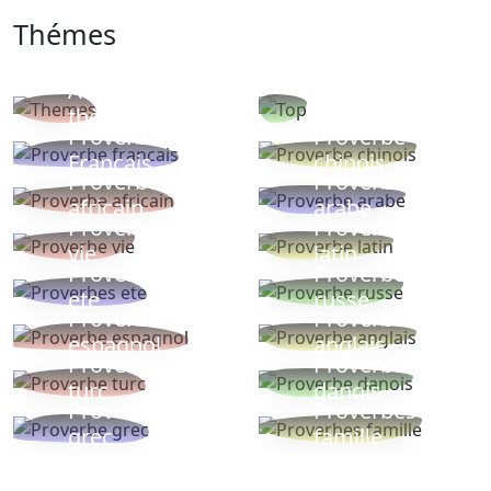
Thémes
Autres
Proverbes
thèmes
populaires
Proverbe
Proverbe
Français
chinois
Proverbe
Proverbe
africain
arabe
Proverbe
Proverbe
vie
latin
Proverbes
Proverbe
ete
russe
Proverbe
Proverbe
espagnol
anglais
Proverbe
Proverbe
turc
danois
Proverbe
Proverbes
grec
famille