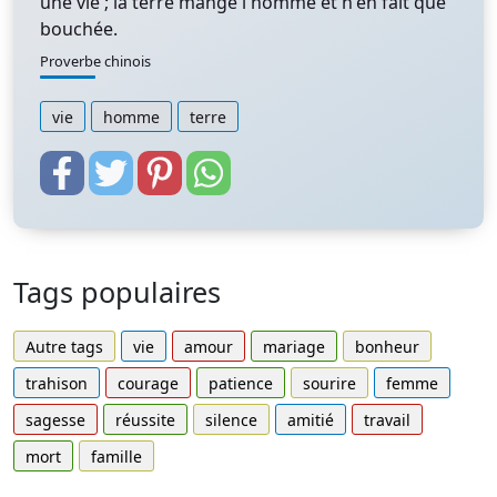
une vie ; la terre mange l'homme et n'en fait que
bouchée.
Proverbe chinois
vie
homme
terre
Tags populaires
Autre tags
vie
amour
mariage
bonheur
trahison
courage
patience
sourire
femme
sagesse
réussite
silence
amitié
travail
mort
famille