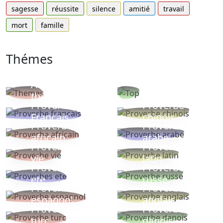
sagesse
réussite
silence
amitié
travail
mort
famille
Thémes
Autres
Proverbes
thèmes
populaires
Proverbe
Proverbe
Français
chinois
Proverbe
Proverbe
africain
arabe
Proverbe
Proverbe
vie
latin
Proverbes
Proverbe
ete
russe
Proverbe
Proverbe
espagnol
anglais
Proverbe
Proverbe
turc
danois